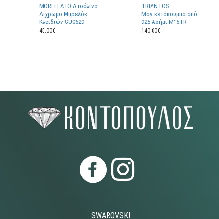
MORELLATO Ατσάλινο
TRIANTOS
Δίχρωμο Μπρελόκ
Μανικετόκουμπα από
Κλειδιών SU0629
925 Ασήμι M15TR
45.00€
140.00€
SWAROVSKI