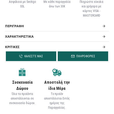
Ασφάλεια με Sectigo
Με κάθε παραγγελία
Πληρώστε εύκολα
SSL
άνω των 30€
και γρήγορα με
κάρτες VISA -
MASTERCARD
ΠΕΡΙΓΡΑΦΗ
ΧΑΡΑΚΤΗΡΙΣΤΙΚΑ
ΚΡΙΤΙΚΕΣ
ΚΑΛΕΣΤΕ ΜΑΣ
ΠΛΗΡΟΦΟΡΙΕΣ
Συσκευασία
Αποστολή την
Δώρου
ίδια Μέρα
Όλα τα προϊόντα
Το προϊόν
αποστέλλονται σε
αποστέλλεται Εντός
συσκευασία δώρου.
ημέρας της
Παραγγελίας.