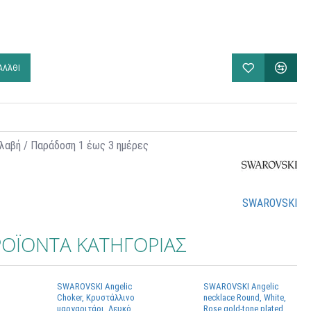
ΑΛΆΘΙ
λαβή / Παράδoση 1 έως 3 ημέρες
SWAROVSKI
ΟΪΟΝΤΑ ΚΑΤΗΓΟΡΙΑΣ
SWAROVSKI Angelic
SWAROVSKI Angelic
Choker, Κρυστάλλινο
necklace Round, White,
μαργαριτάρι, Λευκό,
Rose gold-tone plated