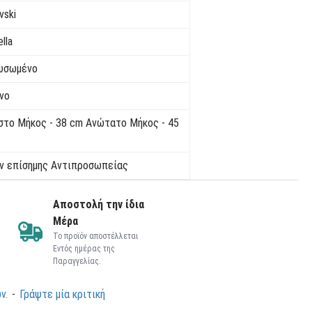
vski
lla
υσωμένο
νο
στο Μήκος - 38 cm Ανώτατο Μήκος - 45
ν επίσημης Αντιπροσωπείας
Αποστολή την ίδια
Μέρα
Το προϊόν αποστέλλεται
Εντός ημέρας της
Παραγγελίας.
ν.
-
Γράψτε μία κριτική