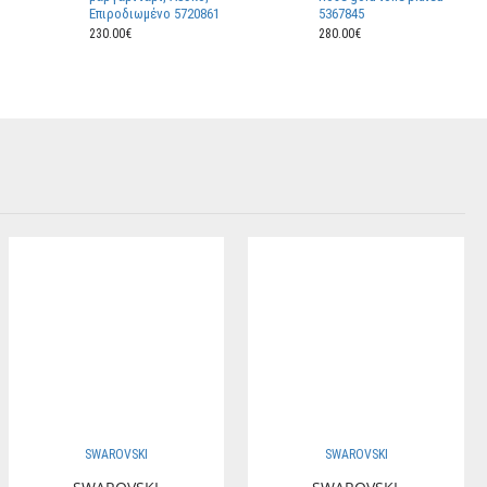
Επιροδιωμένο 5720861
5367845
230.00€
280.00€
SWAROVSKI
SWAROVSKI