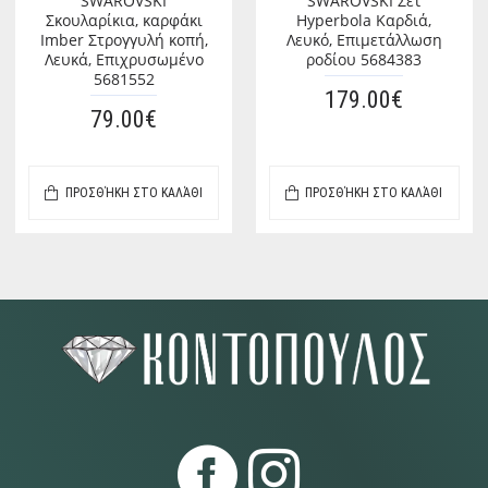
SWAROVSKI
SWAROVSKI Σετ
Σκουλαρίκια, καρφάκι
Hyperbola Καρδιά,
Imber Στρογγυλή κοπή,
Λευκό, Επιμετάλλωση
Λευκά, Επιχρυσωμένο
ροδίου 5684383
5681552
179.00€
79.00€
ΠΡΟΣΘΉΚΗ ΣΤΟ ΚΑΛΆΘΙ
ΠΡΟΣΘΉΚΗ ΣΤΟ ΚΑΛΆΘΙ