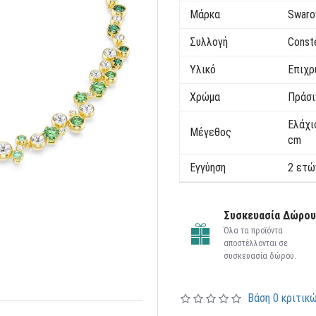
Μάρκα
Swaro
Συλλογή
Conste
Υλικό
Επιχρ
Χρώμα
Πράσι
Ελάχι
Μέγεθος
cm
Εγγύηση
2 ετώ
Συσκευασία Δώρου
Όλα τα προϊόντα
αποστέλλονται σε
συσκευασία δώρου.
Βάση 0 κριτικώ