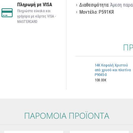
Πληρωμή με VISA
Διαθεσιμότητα:
Άμεση παρα
Πληρώστε εύκολα και
Μοντέλο:
P591KR
γρήγορα με κάρτες VISA -
MASTERCARD
ΠΡ
14K Kεφαλή Χριστού
από χρυσό και πλατίνα
P9045-0
108.00€
ΠΑΡOΜΟΙΑ ΠΡΟΪOΝΤΑ