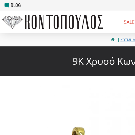
BLOG
SALE
ΚΟΣΜΗ
9K Χρυσό Κων