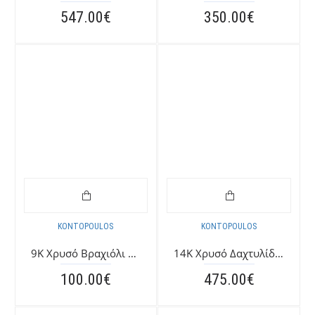
547.00€
350.00€
KONTOPOULOS
KONTOPOULOS
9K Χρυσό Bραχιόλι με "Ματάκι" και "Σταυρό" 040032FV
14K Χρυσό Δαχτυλίδι με Μωβ Τοπάζι & Ζιργκόν 040438F
100.00€
475.00€