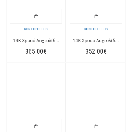
KONTOPOULOS
KONTOPOULOS
14K Χρυσό Δαχτυλίδι με Ζαφείρι 0398K
14K Χρυσό Δαχτυλίδι με Ρουμπίνι 0398KANG
365.00€
352.00€