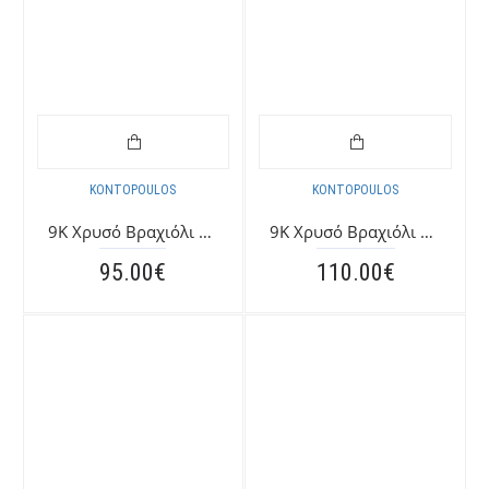
KONTOPOULOS
KONTOPOULOS
9K Χρυσό Bραχιόλι με "Αυτοκινητάκι" και "Ματάκι" 039120FV
9K Χρυσό Bραχιόλι Ταυτότητα με Γαλάζιο Σταυρό 039587FV
95.00€
110.00€